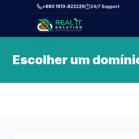
+880 1913-822229
24/7 Support
Escolher um domínio