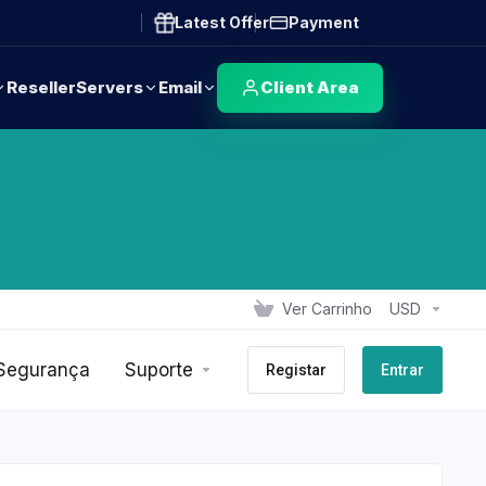
Latest Offer
Payment
Reseller
Servers
Email
Client Area
Ver Carrinho
USD
 Segurança
Suporte
Registar
Entrar